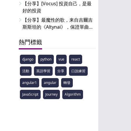
【分享】[Vocus] 投資自己，是最
好的投資
【分享】最魔性的歌，来自吉爾吉
斯斯坦的《Altynai》，保證單曲循
環！
熱門標籤
django
python
vue
react
活動
英語學習
分享
口說練習
angular1
angular
轉發
JavaScript
Journey
Algorithm