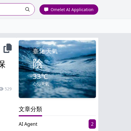
Omelet AI Application
臺北 天氣
分享
陰
保
33℃
心知天氣
529
文章分類
AI Agent
2