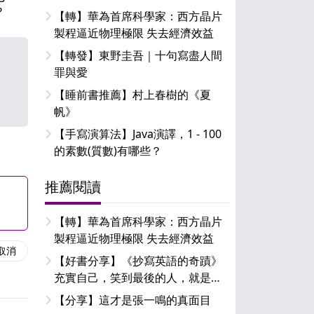
【轉】華為首席科學家：西方晶片
製程逼近物理極限 失去經濟效益
【轉發】東野圭吾｜十句寫盡人間
罪與愛
【睡前書推薦】村上春樹的《夏
帆》
【手寫演算法】Java演譯，1 - 100
的素數(質數)有哪些？
推薦閱讀
【轉】華為首席科學家：西方晶片
製程逼近物理極限 失去經濟效益
取消
【好書分享】《抄寫英語的奇蹟》
充實自己，笑到最後的人，就是你
(妳)
【分享】這才是張一鳴的真面目